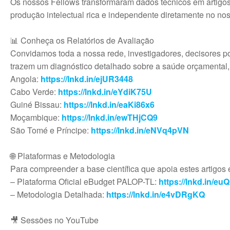
Os nossos Fellows transformaram dados técnicos em artigos
produção intelectual rica e independente diretamente no no
📊 Conheça os Relatórios de Avaliação
Convidamos toda a nossa rede, investigadores, decisores po
trazem um diagnóstico detalhado sobre a saúde orçamental,
Angola:
https://lnkd.in/ejUR3448
Cabo Verde:
https://lnkd.in/eYdiK75U
Guiné Bissau:
https://lnkd.in/eaKi86x6
Moçambique:
https://lnkd.in/ewTHjCQ9
São Tomé e Príncipe:
https://lnkd.in/eNVq4pVN
🌐 Plataformas e Metodologia
Para compreender a base científica que apoia estes artigos 
– Plataforma Oficial eBudget PALOP-TL:
https://lnkd.in/e
– Metodologia Detalhada:
https://lnkd.in/e4vDRgKQ
🎥 Sessões no YouTube