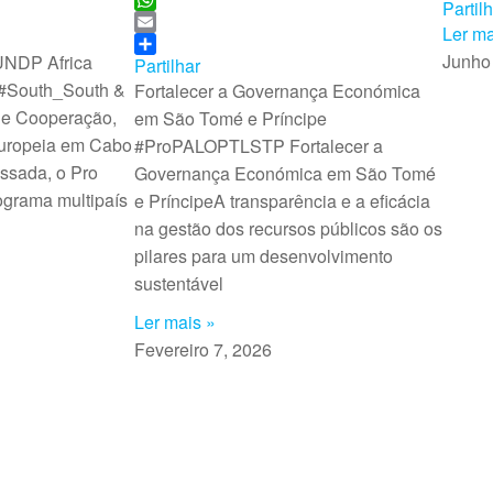
o
k
a
m
Partil
e
i
W
o
e
t
a
Ler ma
b
n
h
E
k
d
s
i
Junho
UNDP Africa
o
k
a
m
Partilhar
I
A
l
o
e
t
a
g#South_South &
Fortalecer a Governança Económica
n
p
k
d
s
i
de Cooperação,
em São Tomé e Príncipe
p
I
A
l
Europeia em Cabo
#ProPALOPTLSTP Fortalecer a
n
p
sada, o Pro
Governança Económica em São Tomé
p
grama multipaís
e PríncipeA transparência e a eficácia
na gestão dos recursos públicos são os
pilares para um desenvolvimento
sustentável
Ler mais »
Fevereiro 7, 2026