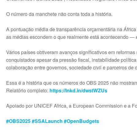
k
d
s
i
I
A
l
n
p
O número da manchete não conta toda a história.
p
A pontuação média de transparência orçamentária na Áfric
as médias escondem o que realmente está acontecendo — e 
Vários países obtiveram avanços significativos em reforma
conquistados apesar da pressão fiscal, instabilidade políti
colaboração entre governos, sociedade civil e parceiros d
Essa é a história que os números do OBS 2025 não mostram
Relatório completo:
https://lnkd.in/dwstWZUs
Apoiado por UNICEF Africa, a European Commission e a F
#OBS2025
#SSALaunch
#OpenBudgets