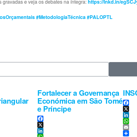
 gravadas e veja os debates na íntegra:
https://lnkd.in/egSC
gosOrçamentais
#MetodologiaTécnica
#PALOPTL
Fortalecer a Governança
INS
iangular
Económica em São Tomé
e Príncipe
F
a
X
c
L
F
e
i
W
a
X
b
n
h
E
c
L