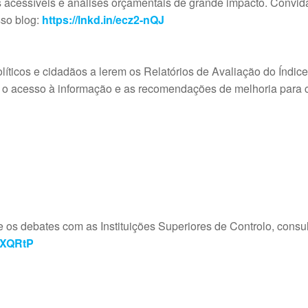
 acessíveis e análises orçamentais de grande impacto. Convida
sso blog:
https://lnkd.in/ecz2-nQJ
líticos e cidadãos a lerem os Relatórios de Avaliação do Índi
 o acesso à informação e as recomendações de melhoria para 
e os debates com as Instituições Superiores de Controlo, consul
uQXQRtP