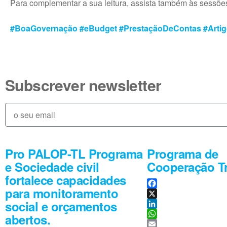
Para complementar a sua leitura, assista também às sessões
#BoaGovernação
#eBudget
#PrestaçãoDeContas
#Arti
Subscrever newsletter
Pro PALOP-TL Programa
Programa de
e Sociedade civil
Cooperação Tr
fortalece capacidades
para monitoramento
F
social e orçamentos
a
X
c
L
abertos.
e
i
W