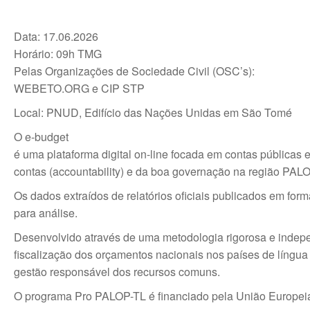
I
A
l
n
p
p
Data: 17.06.2026
Horário: 09h TMG
Pelas Organizações de Sociedade Civil (OSC’s):
WEBETO.ORG e CIP STP
Local: PNUD, Edifício das Nações Unidas em São Tomé
O e-budget
é uma plataforma digital on-line focada em contas públicas
contas (accountability) e da boa governação na região PAL
Os dados extraídos de relatórios oficiais publicados em for
para análise.
Desenvolvido através de uma metodologia rigorosa e indepen
fiscalização dos orçamentos nacionais nos países de língua 
gestão responsável dos recursos comuns.
O programa Pro PALOP-TL é financiado pela União Europe