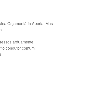
uisa Orçamentária Aberta. Mas
o.
ogressos arduamente
m fio condutor comum:
s.