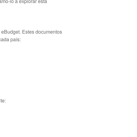
mo-lo a explorar esta
ce eBudget. Estes documentos
cada país:
te: