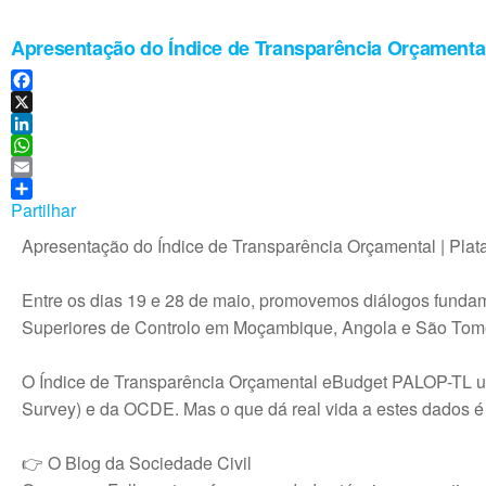
Apresentação do Índice de Transparência Orçamenta
F
a
X
c
L
e
i
W
b
n
h
E
o
k
a
m
Partilhar
o
e
t
a
Apresentação do Índice de Transparência Orçamental | Pla
k
d
s
i
I
A
l
n
p
Entre os dias 19 e 28 de maio, promovemos diálogos fundame
p
Superiores de Controlo em Moçambique, Angola e São Tomé
O Índice de Transparência Orçamental eBudget PALOP-TL ut
Survey) e da OCDE. Mas o que dá real vida a estes dados é
👉 O Blog da Sociedade Civil