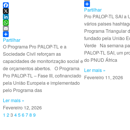
b
n
h
E
o
k
a
m
Partilhar
F
o
e
t
a
Pro PALOP-TL SAI a 
a
X
k
d
s
i
c
L
vários paises hashta
I
A
l
e
i
W
Programa Triangular 
n
p
b
n
h
E
fundado pela União 
p
o
k
a
m
Partilhar
Verde Na semana pas
o
e
t
a
O Programa Pro PALOP-TL e a
k
d
s
i
PALOP-TL SAI, um pro
Sociedade Civil reforçam as
I
A
l
do PNUD África
capacidades de monitorização social e
n
p
de orçamentos abertos. O Programa
p
Ler mais »
Pro PALOP-TL – Fase III, cofinanciado
Fevereiro 11, 2026
pela União Europeia e implementado
pelo Programa das
Ler mais »
Fevereiro 12, 2026
1
2
3
4
5
6
7
8
9