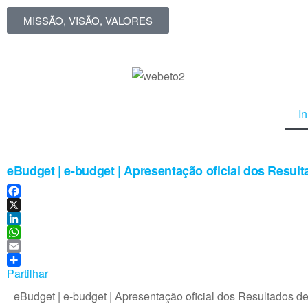
MISSÃO, VISÃO, VALORES
In
eBudget | e-budget | Apresentação oficial dos Resu
F
a
X
c
L
e
i
W
b
n
h
E
o
k
a
m
Partilhar
o
e
t
a
eBudget | e-budget | Apresentação oficial dos Resultados
k
d
s
i