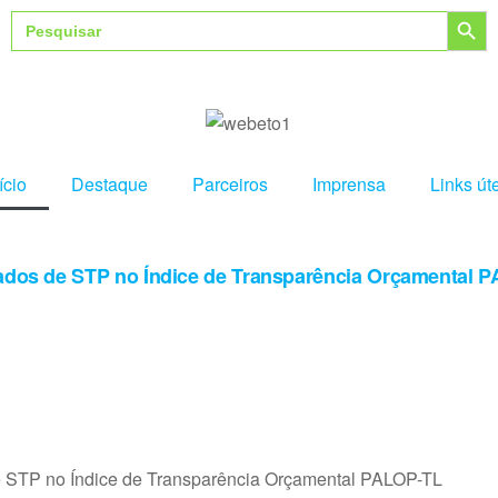
Search Button
Search
for:
ício
Destaque
Parceiros
Imprensa
Links út
ltados de STP no Índice de Transparência Orçamental 
 de STP no Índice de Transparência Orçamental PALOP-TL