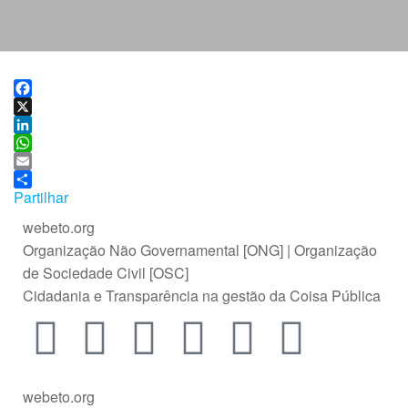
F
a
X
c
L
e
i
W
b
n
h
E
o
k
a
m
Partilhar
o
e
t
a
webeto.org
k
d
s
i
Organização Não Governamental [ONG] | Organização
I
A
l
n
p
de Sociedade Civil [OSC]
p
Cidadania e Transparência na gestão da Coisa Pública
webeto.org