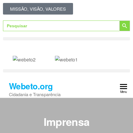
MISSÃO, VISÃO, VALORES
Search Button
Search
for:
Webeto.org
Menu
Cidadania e Transparência
Imprensa