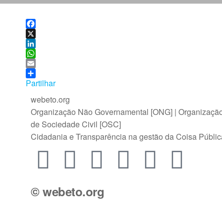
F
a
X
c
L
e
i
W
b
n
h
E
o
k
a
m
Partilhar
o
e
t
a
webeto.org
k
d
s
i
Organização Não Governamental [ONG] | Organizaçã
I
A
l
n
p
de Sociedade Civil [OSC]
p
Cidadania e Transparência na gestão da Coisa Públic
© webeto.org