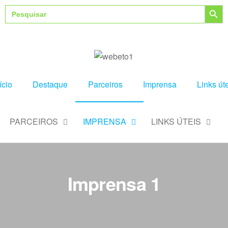
Search Button
Search
for:
ício
Destaque
Parceiros
Imprensa
Links út
PARCEIROS
IMPRENSA
LINKS ÚTEIS
Imprensa 1