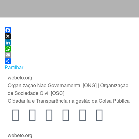
F
a
X
c
L
e
i
W
b
n
h
E
o
k
a
m
Partilhar
o
e
t
a
webeto.org
k
d
s
i
Organização Não Governamental [ONG] | Organização
I
A
l
n
p
de Sociedade Civil [OSC]
p
Cidadania e Transparência na gestão da Coisa Pública
webeto.org