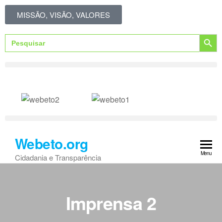
MISSÃO, VISÃO, VALORES
Search Button
Search
for:
Webeto.org
Menu
Cidadania e Transparência
Imprensa 2