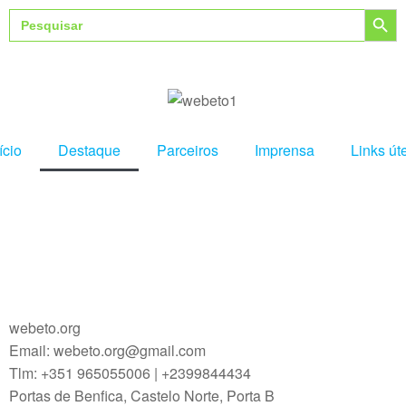
Search Button
Search
for:
ício
Destaque
Parceiros
Imprensa
Links út
webeto.org
Email: webeto.org@gmail.com
Tlm: +351 965055006 | +2399844434
Portas de Benfica, Castelo Norte, Porta B