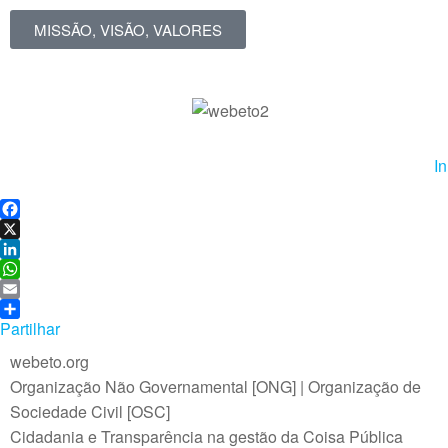
MISSÃO, VISÃO, VALORES
In
F
a
X
c
L
e
i
W
b
n
h
E
o
k
a
m
Partilhar
o
e
t
a
webeto.org
k
d
s
i
Organização Não Governamental [ONG] | Organização de
I
A
l
n
p
Sociedade Civil [OSC]
p
Cidadania e Transparência na gestão da Coisa Pública