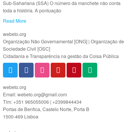
k
d
s
i
Sub-Sahariana (SSA) O número da manchete não conta
I
A
l
toda a história. A pontuação
n
p
p
Read More
webeto.org
Organização Não Governamental [ONG] | Organização de
Sociedade Civil [OSC]
Cidadania e Transparência na gestão da Coisa Pública
webeto.org
Email: webeto.org@gmail.com
Tlm: +351 965055006 | +2399844434
Portas de Benfica, Castelo Norte, Porta B
1500-469 Lisboa