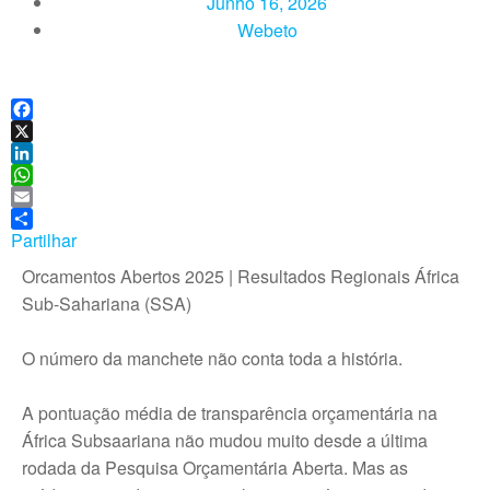
Junho 16, 2026
Webeto
F
a
X
c
L
e
i
W
b
n
h
E
o
k
a
m
Partilhar
o
e
t
a
Orcamentos Abertos 2025 | Resultados Regionais África
k
d
s
i
Sub-Sahariana (SSA)
I
A
l
n
p
p
O número da manchete não conta toda a história.
A pontuação média de transparência orçamentária na
África Subsaariana não mudou muito desde a última
rodada da Pesquisa Orçamentária Aberta. Mas as