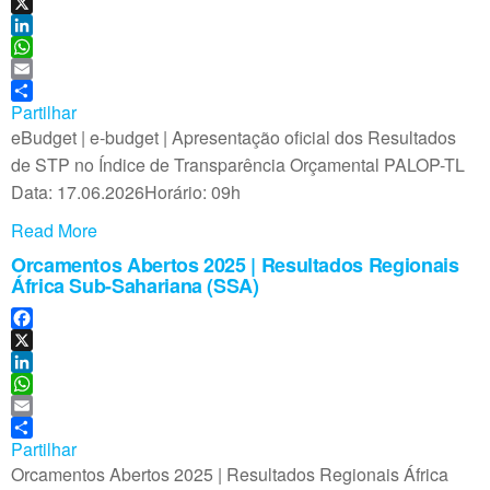
F
a
X
c
L
e
i
W
b
n
h
E
o
k
a
m
Partilhar
o
e
t
a
eBudget | e-budget | Apresentação oficial dos Resultados
k
d
s
i
de STP no Índice de Transparência Orçamental PALOP-TL
I
A
l
Data: 17.06.2026Horário: 09h
n
p
p
Read More
Orcamentos Abertos 2025 | Resultados Regionais
África Sub-Sahariana (SSA)
F
a
X
c
L
e
i
W
b
n
h
E
o
k
a
m
Partilhar
o
e
t
a
Orcamentos Abertos 2025 | Resultados Regionais África