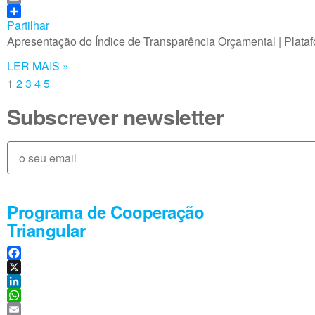
b
n
h
E
o
k
a
m
Partilhar
o
e
t
a
Apresentação do Índice de Transparência Orçamental | Plata
k
d
s
i
LER MAIS »
I
A
l
n
p
1
2
3
4
5
p
Subscrever newsletter
Programa de Cooperação
Triangular
F
a
X
c
L
e
i
W