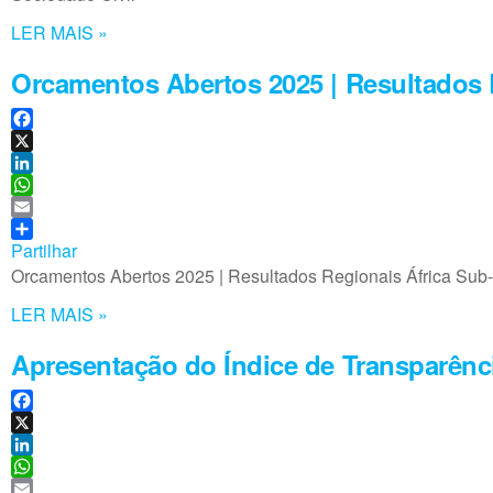
I
A
l
n
p
LER MAIS »
p
Orcamentos Abertos 2025 | Resultados 
F
a
X
c
L
e
i
W
b
n
h
E
o
k
a
m
Partilhar
o
e
t
a
Orcamentos Abertos 2025 | Resultados Regionais África Sub-
k
d
s
i
LER MAIS »
I
A
l
n
p
Apresentação do Índice de Transparênc
p
F
a
X
c
L
e
i
W