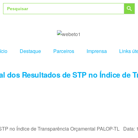
Search Button
Search
for:
ício
Destaque
Parceiros
Imprensa
Links út
cial dos Resultados de STP no Índice de
de STP no Índice de Transparência Orçamental PALOP-TL Data