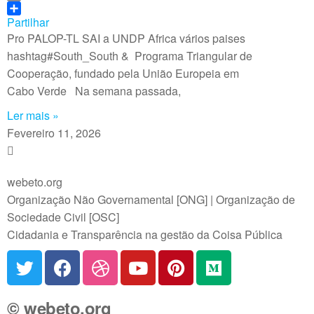
b
n
h
E
o
k
a
m
Partilhar
o
e
t
a
Pro PALOP-TL SAI a UNDP Africa vários paises
k
d
s
i
hashtag#South_South & Programa Triangular de
I
A
l
Cooperação, fundado pela União Europeia em
n
p
Cabo Verde Na semana passada,
p
Ler mais »
Fevereiro 11, 2026
webeto.org
Organização Não Governamental [ONG] | Organização de
Sociedade Civil [OSC]
Cidadania e Transparência na gestão da Coisa Pública
© webeto.org