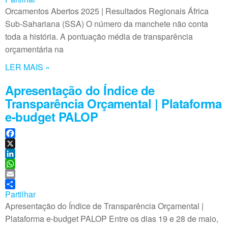
o
e
t
a
Orcamentos Abertos 2025 | Resultados Regionais África
k
d
s
i
Sub-Sahariana (SSA) O número da manchete não conta
I
A
l
toda a história. A pontuação média de transparência
n
p
orçamentária na
p
LER MAIS »
Apresentação do Índice de
Transparência Orçamental | Plataforma
e-budget PALOP
F
a
X
c
L
e
i
W
b
n
h
E
o
k
a
m
Partilhar
o
e
t
a
Apresentação do Índice de Transparência Orçamental |
k
d
s
i
Plataforma e-budget PALOP Entre os dias 19 e 28 de maio,
I
A
l