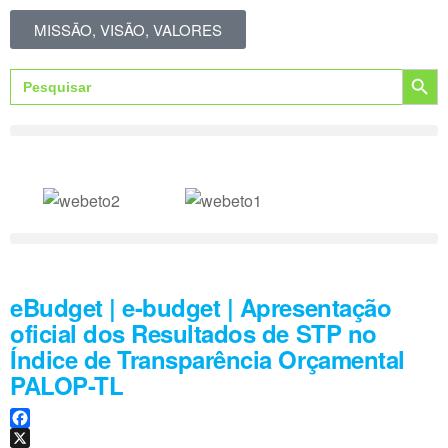
MISSÃO, VISÃO, VALORES
Search Button
Search
for:
eBudget | e-budget | Apresentação
oficial dos Resultados de STP no
Índice de Transparência Orçamental
PALOP-TL
F