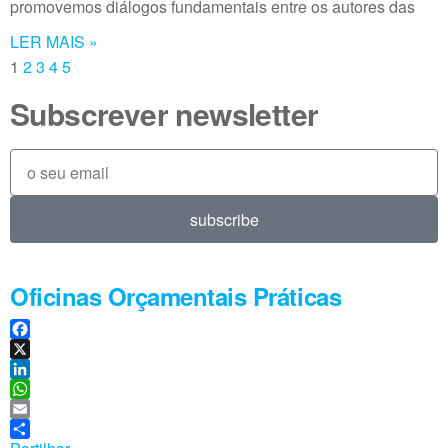
promovemos diálogos fundamentais entre os autores das
n
p
p
LER MAIS »
1
2
3
4
5
Subscrever newsletter
subscribe
Oficinas Orçamentais Práticas
F
a
X
c
L
e
i
W
b
n
h
E