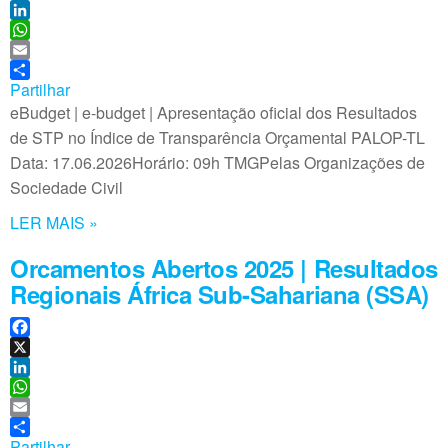
a
X
c
L
e
i
W
b
n
h
E
o
k
a
m
Partilhar
o
e
t
a
eBudget | e-budget | Apresentação oficial dos Resultados
k
d
s
i
de STP no Índice de Transparência Orçamental PALOP-TL
I
A
l
Data: 17.06.2026Horário: 09h TMGPelas Organizações de
n
p
Sociedade Civil
p
LER MAIS »
Orcamentos Abertos 2025 | Resultados
Regionais África Sub-Sahariana (SSA)
F
a
X
c
L
e
i
W
b
n
h
E
o
k
a
m
Partilhar