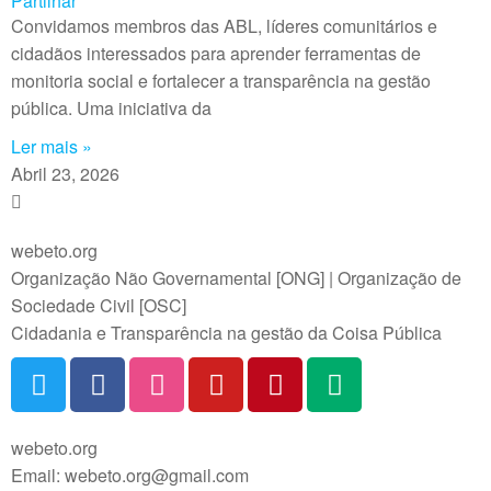
o
k
a
m
Partilhar
o
e
t
a
Convidamos membros das ABL, líderes comunitários e
k
d
s
i
cidadãos interessados para aprender ferramentas de
I
A
l
monitoria social e fortalecer a transparência na gestão
n
p
pública. Uma iniciativa da
p
Ler mais »
Abril 23, 2026
webeto.org
Organização Não Governamental [ONG] | Organização de
Sociedade Civil [OSC]
Cidadania e Transparência na gestão da Coisa Pública
webeto.org
Email: webeto.org@gmail.com