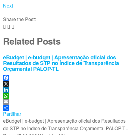
Next
Share the Post:
Related Posts
eBudget | e-budget | Apresentação oficial dos
Resultados de STP no Índice de Transparência
Orçamental PALOP-TL
F
a
X
c
L
e
i
W
b
n
h
E
o
k
a
m
Partilhar
o
e
t
a
eBudget | e-budget | Apresentação oficial dos Resultados
k
d
s
i
de STP no Índice de Transparência Orçamental PALOP-TL
I
A
l