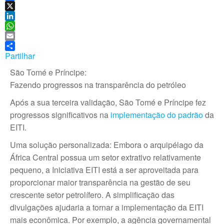
F
a
X
c
L
e
i
W
b
n
h
E
o
k
a
m
Partilhar
o
e
t
a
São Tomé e Príncipe:
k
d
s
i
Fazendo progressos na transparência do petróleo
I
A
l
n
p
Após a sua terceira validação, São Tomé e Príncipe fez
p
progressos significativos na
implementação do padrão
da
EITI.
Uma solução personalizada: Embora o arquipélago da
África Central possua um setor extrativo relativamente
pequeno, a Iniciativa EITI está a ser aproveitada para
proporcionar maior transparência na gestão de seu
crescente setor petrolífero. A simplificação das
divulgações ajudaria a tornar a implementação da EITI
mais econômica. Por exemplo, a agência governamental