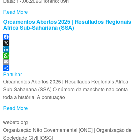
Data: 17.06.2026Horário: 09h
n
p
p
Read More
Orcamentos Abertos 2025 | Resultados Regionais
África Sub-Sahariana (SSA)
F
a
X
c
L
e
i
W
b
n
h
E
o
k
a
m
Partilhar
o
e
t
a
Orcamentos Abertos 2025 | Resultados Regionais África
k
d
s
i
Sub-Sahariana (SSA) O número da manchete não conta
I
A
l
toda a história. A pontuação
n
p
p
Read More
webeto.org
Organização Não Governamental [ONG] | Organização de
Sociedade Civil [OSC]