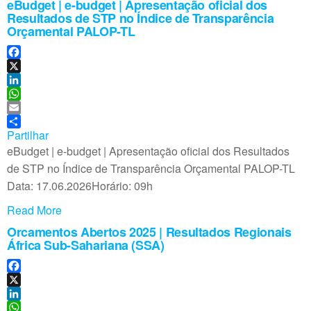
eBudget | e-budget | Apresentação oficial dos
Resultados de STP no Índice de Transparência
Orçamental PALOP-TL
F
a
X
c
L
e
i
W
b
n
h
E
o
k
a
m
Partilhar
o
e
t
a
eBudget | e-budget | Apresentação oficial dos Resultados
k
d
s
i
de STP no Índice de Transparência Orçamental PALOP-TL
I
A
l
Data: 17.06.2026Horário: 09h
n
p
p
Read More
Orcamentos Abertos 2025 | Resultados Regionais
África Sub-Sahariana (SSA)
F
a
X
c
L