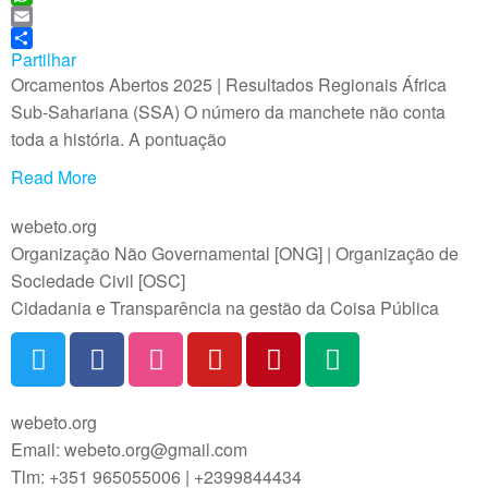
e
i
W
b
n
h
E
o
k
a
m
Partilhar
o
e
t
a
Orcamentos Abertos 2025 | Resultados Regionais África
k
d
s
i
Sub-Sahariana (SSA) O número da manchete não conta
I
A
l
toda a história. A pontuação
n
p
p
Read More
webeto.org
Organização Não Governamental [ONG] | Organização de
Sociedade Civil [OSC]
Cidadania e Transparência na gestão da Coisa Pública
webeto.org
Email: webeto.org@gmail.com
Tlm: +351 965055006 | +2399844434