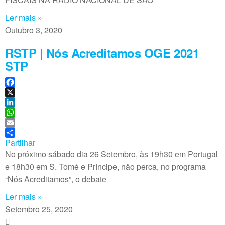
Ler mais »
Outubro 3, 2020
RSTP | Nós Acreditamos OGE 2021
STP
F
a
X
c
L
e
i
W
b
n
h
E
o
k
a
m
Partilhar
o
e
t
a
No próximo sábado dia 26 Setembro, às 19h30 em Portugal
k
d
s
i
e 18h30 em S. Tomé e Príncipe, não perca, no programa
I
A
l
“Nós Acreditamos”, o debate
n
p
p
Ler mais »
Setembro 25, 2020