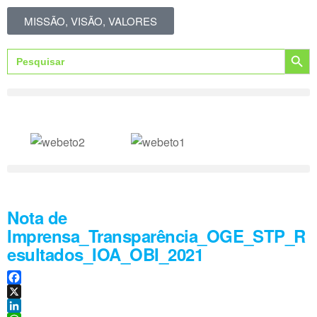
MISSÃO, VISÃO, VALORES
Search Button
Search
for:
Nota de
Imprensa_Transparência_OGE_STP_R
esultados_IOA_OBI_2021
F
a
X