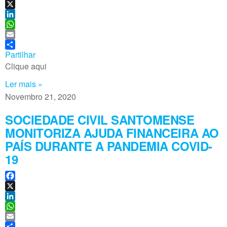
F
a
X
c
L
e
i
W
b
n
h
E
o
k
a
m
Partilhar
o
e
t
a
Clique aqui
k
d
s
i
Ler mais »
I
A
l
n
p
Novembro 21, 2020
p
SOCIEDADE CIVIL SANTOMENSE
MONITORIZA AJUDA FINANCEIRA AO
PAÍS DURANTE A PANDEMIA COVID-
19
F
a
X
c
L
e
i
W
b
n
h
E