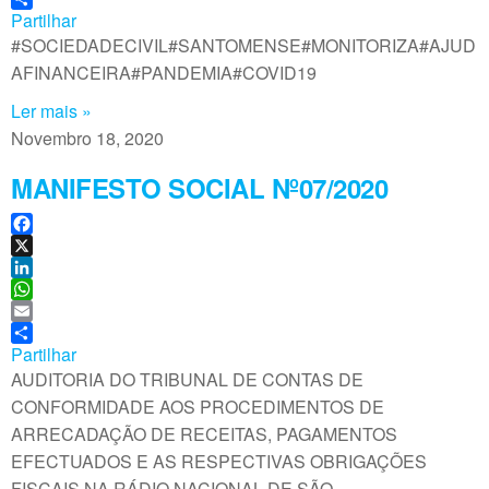
o
k
a
m
Partilhar
o
e
t
a
#SOCIEDADECIVIL#SANTOMENSE#MONITORIZA#AJUD
k
d
s
i
AFINANCEIRA#PANDEMIA#COVID19
I
A
l
n
p
Ler mais »
p
Novembro 18, 2020
MANIFESTO SOCIAL Nº07/2020
F
a
X
c
L
e
i
W
b
n
h
E
o
k
a
m
Partilhar
o
e
t
a
AUDITORIA DO TRIBUNAL DE CONTAS DE
k
d
s
i
CONFORMIDADE AOS PROCEDIMENTOS DE
I
A
l
ARRECADAÇÃO DE RECEITAS, PAGAMENTOS
n
p
EFECTUADOS E AS RESPECTIVAS OBRIGAÇÕES
p
FISCAIS NA RÁDIO NACIONAL DE SÃO