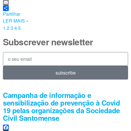
e
i
W
b
n
h
E
o
k
a
m
Partilhar
o
e
t
a
LER MAIS »
k
d
s
i
1
2
3
4
5
I
A
l
n
p
Subscrever newsletter
p
subscribe
Campanha de informação e
sensibilização de prevenção à Covid
19 pelas organizações da Sociedade
Civil Santomense