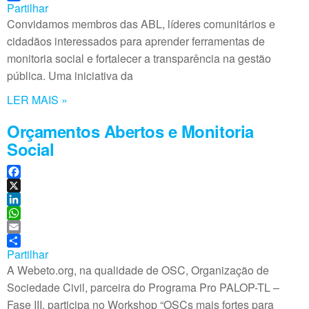
o
k
a
m
Partilhar
o
e
t
a
Convidamos membros das ABL, líderes comunitários e
k
d
s
i
cidadãos interessados para aprender ferramentas de
I
A
l
monitoria social e fortalecer a transparência na gestão
n
p
pública. Uma iniciativa da
p
LER MAIS »
Orçamentos Abertos e Monitoria
Social
F
a
X
c
L
e
i
W
b
n
h
E
o
k
a
m
Partilhar
o
e
t
a
A Webeto.org, na qualidade de OSC, Organização de
k
d
s
i
Sociedade Civil, parceira do Programa Pro PALOP-TL –
I
A
l
Fase III, participa no Workshop “OSCs mais fortes para