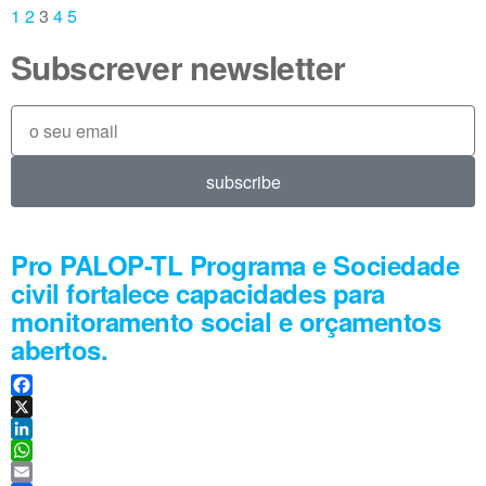
1
2
3
4
5
Subscrever newsletter
subscribe
Pro PALOP-TL Programa e Sociedade
civil fortalece capacidades para
monitoramento social e orçamentos
abertos.
F
a
X
c
L
e
i
W