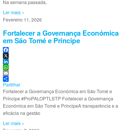
Na semana passada,
p
Ler mais »
Fevereiro 11, 2026
Fortalecer a Governança Económica
em São Tomé e Príncipe
F
a
X
c
L
e
i
W
b
n
h
E
o
k
a
m
Partilhar
o
e
t
a
Fortalecer a Governança Económica em São Tomé e
k
d
s
i
Príncipe #ProPALOPTLSTP Fortalecer a Governança
I
A
l
Económica em São Tomé e PríncipeA transparência e a
n
p
eficácia na gestão
p
Ler mais »