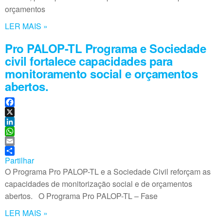
n
p
orçamentos
p
LER MAIS »
Pro PALOP-TL Programa e Sociedade
civil fortalece capacidades para
monitoramento social e orçamentos
abertos.
F
a
X
c
L
e
i
W
b
n
h
E
o
k
a
m
Partilhar
o
e
t
a
O Programa Pro PALOP-TL e a Sociedade Civil reforçam as
k
d
s
i
capacidades de monitorização social e de orçamentos
I
A
l
abertos. O Programa Pro PALOP-TL – Fase
n
p
p
LER MAIS »