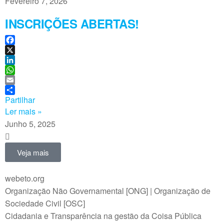
Fevereiro 7, 2026
INSCRIÇÕES ABERTAS!
F
a
X
c
L
e
i
W
b
n
h
E
o
k
a
m
Partilhar
o
e
t
a
Ler mais »
k
d
s
i
Junho 5, 2025
I
A
l
n
p
p
Veja mais
webeto.org
Organização Não Governamental [ONG] | Organização de
Sociedade Civil [OSC]
Cidadania e Transparência na gestão da Coisa Pública