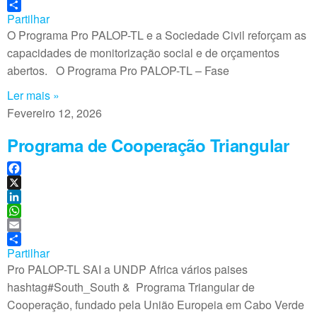
b
n
h
E
o
k
a
m
Partilhar
o
e
t
a
O Programa Pro PALOP-TL e a Sociedade Civil reforçam as
k
d
s
i
capacidades de monitorização social e de orçamentos
I
A
l
abertos. O Programa Pro PALOP-TL – Fase
n
p
p
Ler mais »
Fevereiro 12, 2026
Programa de Cooperação Triangular
F
a
X
c
L
e
i
W
b
n
h
E
o
k
a
m
Partilhar
o
e
t
a
Pro PALOP-TL SAI a UNDP Africa vários paises
k
d
s
i
hashtag#South_South & Programa Triangular de
I
A
l
Cooperação, fundado pela União Europeia em Cabo Verde
n
p