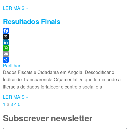
LER MAIS »
Resultados Finais
F
a
X
c
L
e
i
W
b
n
h
E
o
k
a
m
Partilhar
o
e
t
a
Dados Fiscais e Cidadania em Angola: Descodificar o
k
d
s
i
Índice de Transparência OrçamentalDe que forma pode a
I
A
l
literacia de dados fortalecer o controlo social e a
n
p
p
LER MAIS »
1
2
3
4
5
Subscrever newsletter