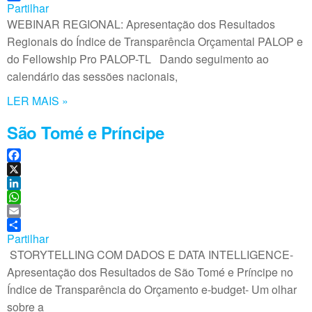
o
k
a
m
Partilhar
o
e
t
a
WEBINAR REGIONAL: Apresentação dos Resultados
k
d
s
i
Regionais do Índice de Transparência Orçamental PALOP e
I
A
l
do Fellowship Pro PALOP-TL Dando seguimento ao
n
p
calendário das sessões nacionais,
p
LER MAIS »
São Tomé e Príncipe
F
a
X
c
L
e
i
W
b
n
h
E
o
k
a
m
Partilhar
o
e
t
a
STORYTELLING COM DADOS E DATA INTELLIGENCE-
k
d
s
i
Apresentação dos Resultados de São Tomé e Príncipe no
I
A
l
Índice de Transparência do Orçamento e-budget- Um olhar
n
p
sobre a
p