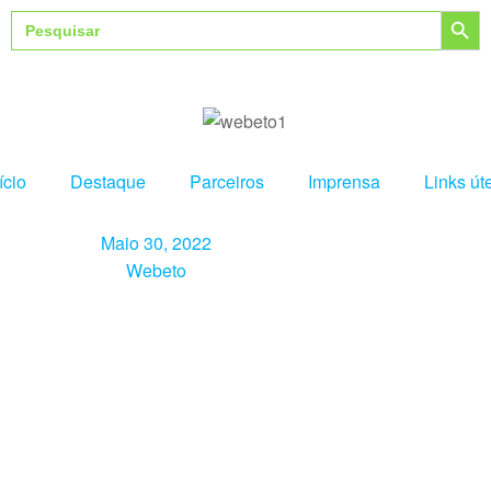
Search Button
Search
for:
ício
Destaque
Parceiros
Imprensa
Links út
Maio 30, 2022
Webeto