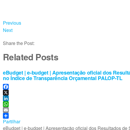
o
e
t
a
k
d
s
i
I
A
l
n
p
Previous
p
Next
Share the Post:
Related Posts
eBudget | e-budget | Apresentação oficial dos Resul
no Índice de Transparência Orçamental PALOP-TL
F
a
X
c
L
e
i
W
b
n
h
E
o
k
a
m
Partilhar
o
e
t
a
eBudget | e-budget | Apresentação oficial dos Resultados de