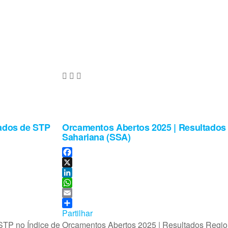
tados de STP
Orcamentos Abertos 2025 | Resultados 
Sahariana (SSA)
F
a
X
c
L
e
i
W
b
n
h
E
o
k
a
m
Partilhar
o
e
t
a
 STP no Índice de
Orcamentos Abertos 2025 | Resultados Regio